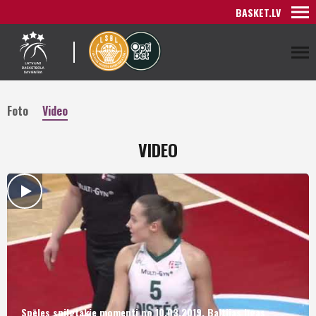
BASKET.LV
Foto
Video
VIDEO
Spēles spilgtākie momenti no 10.03.2019. Baltijas līgas