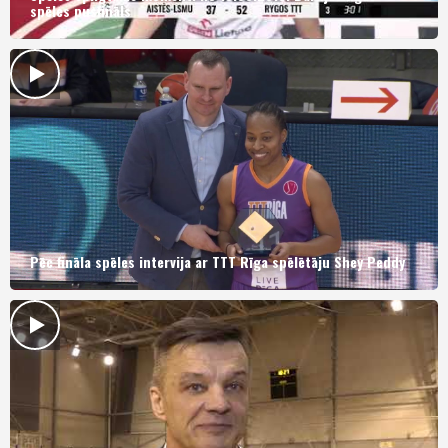
spēles pusfināls
Pēc fināla spēles intervija ar TTT Rīga spēlētāju Shey Peddy