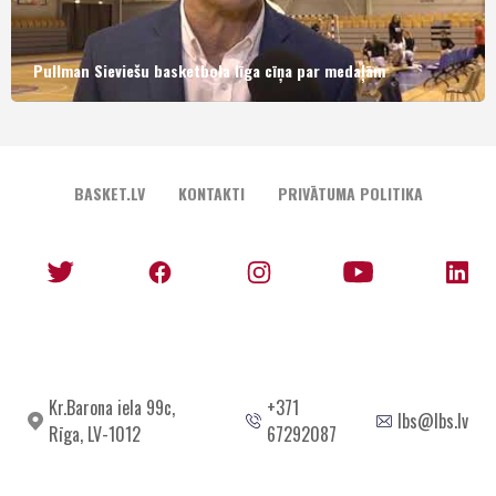
Pullman Sieviešu basketbola līga cīņa par medaļām
BASKET.LV
KONTAKTI
PRIVĀTUMA POLITIKA
Kr.Barona iela 99c,
+371
lbs@lbs.lv
Rīga, LV-1012
67292087