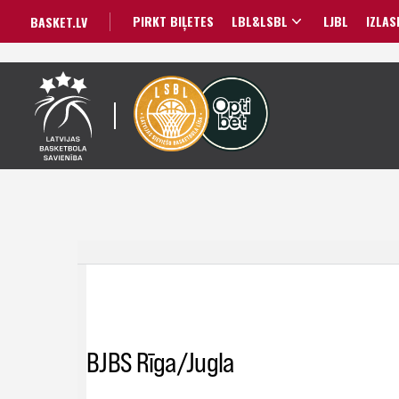
PIRKT BIĻETES
LBL&LSBL
LJBL
IZLAS
BASKET.LV