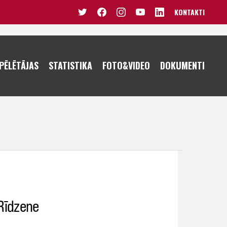
KONTAKTI
VĪRIEŠI U20
SIEVIETES U20
PĒLĒTĀJAS
STATISTIKA
FOTO&VIDEO
DOKUMENTI
VĪRIEŠI U19
SIEVIETES U19
JUNIORI U18
JUNIORES U18
KADETI U16
JUNIORES U17
PUIŠI U15
KADETES U16
PUIŠI U14
MEITENES U15
MEITENES U14