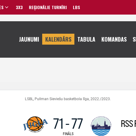
ES
3X3
REĢIONĀLIE TURNĪRI
LBS
VĪRIEŠI
JAUNUMI
KALENDĀRS
TABULA
KOMANDAS
S
SIEVIETES