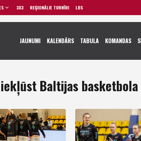
ES
3X3
REĢIONĀLIE TURNĪRI
LBS
VĪRIEŠI
JAUNUMI
KALENDĀRS
TABULA
KOMANDAS
S
SIEVIETES
iekļūst Baltijas basketbola 