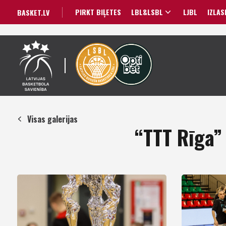
PIRKT BIĻETES
LBL&LSBL
LJBL
IZLAS
BASKET.LV
Visas galerijas
“TTT Rīga” 