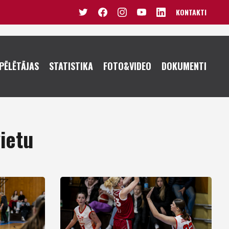
KONTAKTI
VĪRIEŠI U20
SIEVIETES U20
PĒLĒTĀJAS
STATISTIKA
FOTO&VIDEO
DOKUMENTI
VĪRIEŠI U19
SIEVIETES U19
JUNIORI U18
JUNIORES U18
KADETI U16
JUNIORES U17
vietu
PUIŠI U15
KADETES U16
PUIŠI U14
MEITENES U15
MEITENES U14