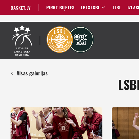
PIRKT BIĻETES
LBL&LSBL
LJBL
IZLAS
BASKET.LV
Visas galerijas
LSBL