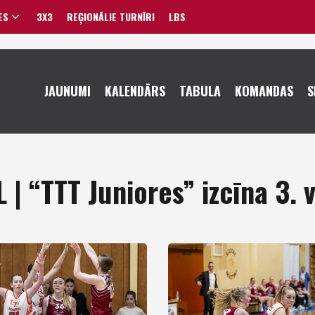
ES
3X3
REĢIONĀLIE TURNĪRI
LBS
VĪRIEŠI
JAUNUMI
KALENDĀRS
TABULA
KOMANDAS
S
SIEVIETES
 | “TTT Juniores” izcīna 3. 