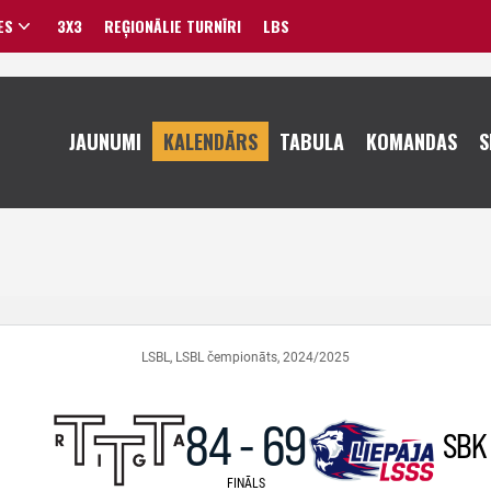
ES
3X3
REĢIONĀLIE TURNĪRI
LBS
VĪRIEŠI
JAUNUMI
KALENDĀRS
TABULA
KOMANDAS
S
SIEVIETES