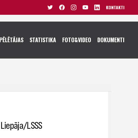
KONTAKTI
VĪRIEŠI U20
SIEVIETES U20
PĒLĒTĀJAS
STATISTIKA
FOTO&VIDEO
DOKUMENTI
VĪRIEŠI U19
SIEVIETES U19
JUNIORI U18
JUNIORES U18
KADETI U16
JUNIORES U17
PUIŠI U15
KADETES U16
PUIŠI U14
MEITENES U15
MEITENES U14