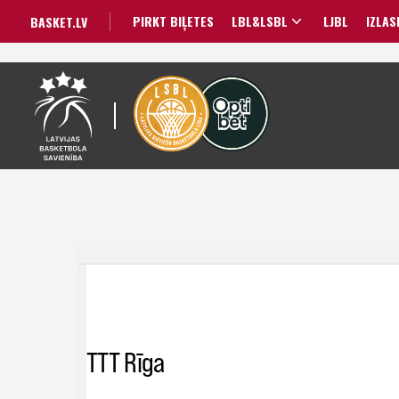
PIRKT BIĻETES
LBL&LSBL
LJBL
IZLAS
BASKET.LV