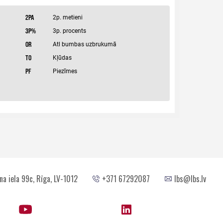
na iela 99c, Rīga, LV-1012
+371 67292087
lbs@lbs.lv